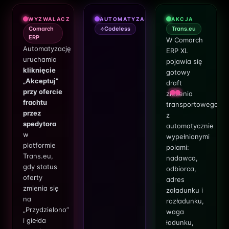
WYZWALACZ
AUTOMATYZACJA
AKCJA
Comarch
Codeless
Trans.eu
ERP
W Comarch
Automatyzację
ERP XL
uruchamia
pojawia się
kliknięcie
gotowy
„Akceptuj”
draft
przy ofercie
zlecenia
frachtu
transportowego
przez
z
spedytora
automatycznie
w
wypełnionymi
platformie
polami:
Trans.eu,
nadawca,
gdy status
odbiorca,
oferty
adres
zmienia się
załadunku i
na
rozładunku,
„Przydzielono”
waga
i giełda
ładunku,