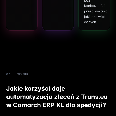
bez
konieczności
przepisywania
jakichkolwiek
danych.
03
WYNIK
Jakie korzyści daje
automatyzacja zleceń z Trans.eu
w Comarch ERP XL dla spedycji?