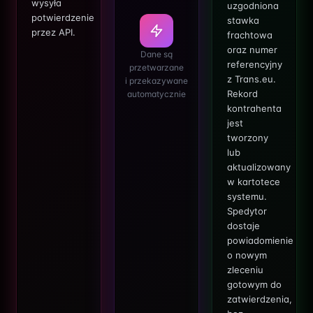
wysyła
uzgodniona
potwierdzenie
stawka
przez API.
frachtowa
oraz numer
Dane są
referencyjny
przetwarzane
z Trans.eu.
i przekazywane
Rekord
automatycznie
kontrahenta
jest
tworzony
lub
aktualizowany
w kartotece
systemu.
Spedytor
dostaje
powiadomienie
o nowym
zleceniu
gotowym do
zatwierdzenia,