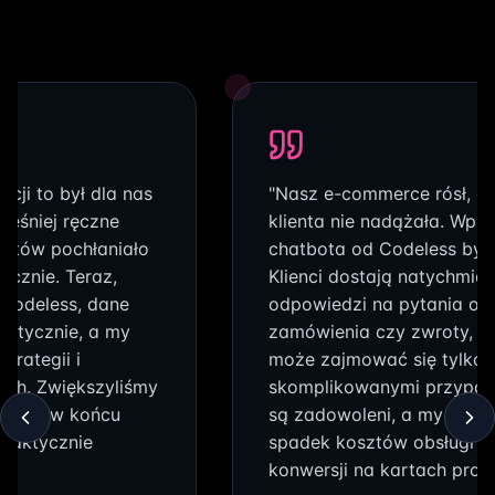
cji to był dla nas
"Nasz e-commerce rósł, al
ześniej ręczne
klienta nie nadążała. Wpr
rtów pochłaniało
chatbota od Codeless był
ięcznie. Teraz,
Klienci dostają natychmia
 Codeless, dane
odpowiedzi na pytania o s
matycznie, a my
zamówienia czy zwroty, a
trategii i
może zajmować się tylko
ch. Zwiększyliśmy
skomplikowanymi przypadk
30% i w końcu
są zadowoleni, a my odno
 faktycznie
spadek kosztów obsługi o
konwersji na kartach prod