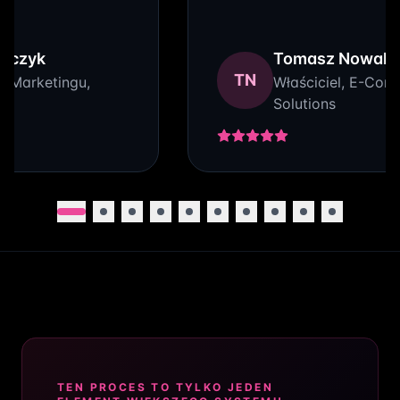
rczyk
Tomasz Nowak
TN
. Marketingu,
Właściciel, E-Co
Solutions
TEN PROCES TO TYLKO JEDEN