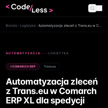
Codeless
Branże
Logistyka
Automatyzacja zleceń z Trans.eu w Comarch ERP XL dla spedycji
AUTOMATYZACJA
LOGISTYKA
COMARCH ERP
Trans.eu
Automatyzacja zleceń
Szukaj...
z Trans.eu w Comarch
Porozmawiajmy
ERP XL dla spedycji
Kontakt