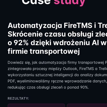
biznesowych
Zwiększ efektywność operac
ograniczeń. Automatyzacja
Automatyzacja FireTMS i Tre
Twój zespół od monotonnych
Skrócenie czasu obsługi zl
przyspiesza działanie. Zys
o 92% dzięki wdrożeniu AI w
produktywność i pozwól pr
firmie transportowej
strategicznych celach, któ
Dowiedz się, jak automatyzacja firmy transportowej 
Dowiedz się więcej
zintegrowała procesy między Outlook, FireTMS a Trell
wykorzystaniu sztucznej inteligencji do analizy doku
PDF, wyeliminowaliśmy ręczne wprowadzanie danych,
redukując czas obsługi zleceń o ponad 90%.
Automatyzacj
REZULTATY:
marketingowy