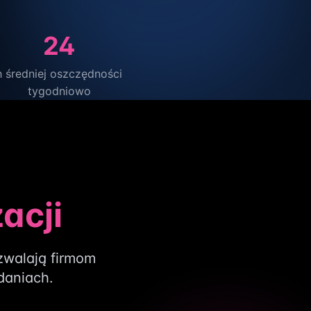
24
h średniej oszczędności
tygodniowo
acji
zwalają firmom
daniach.