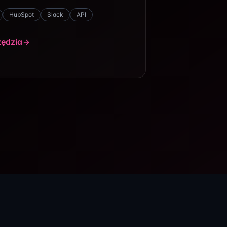
cznej inteligencji
HubSpot
Slack
API
zędzia
a biznes. Wdrażamy rozwiązania
ncji – od analizy danych i
o personalizację komunikacji z
 firma działa szybciej, podejmuje
a koszty operacyjne. To realna
 fundament nowoczesnego biznesu.
a procesów