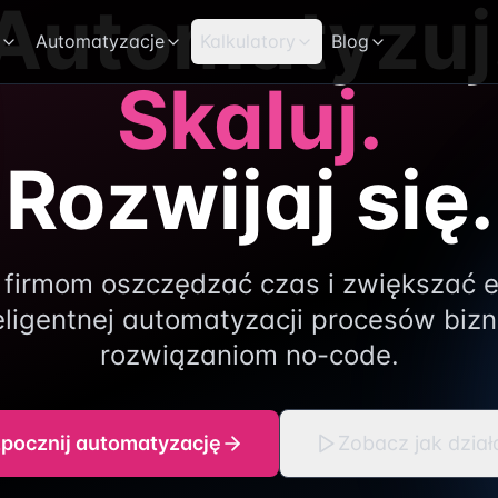
Automatyzuj
Automatyzacje
Kalkulatory
Blog
Skaluj.
Rozwijaj się.
irmom oszczędzać czas i zwiększać 
teligentnej automatyzacji procesów biz
rozwiązaniom no-code.
pocznij automatyzację
Zobacz jak dzia