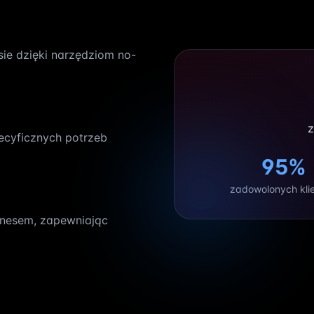
e dzięki narzędziom no-
z
ecyficznych potrzeb
95%
zadowolonych kli
znesem, zapewniając