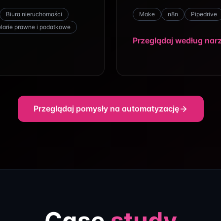
Wdrożenie sztu
Biura nieruchomości
Make
n8n
Pipedrive
(AI)
larie prawne i podatkowe
Przeglądaj według nar
AI, które naprawdę wspier
oparte na sztucznej intelige
prognozowania sprzedaży p
klientem. Dzięki temu Twoja
trafniejsze decyzje i obniż
Przeglądaj pomysły na automatyzację
przewaga konkurencyjna i
Dowiedz się więcej
Automatyzacj
Case
study