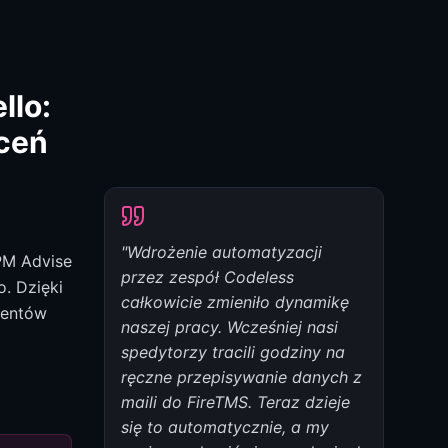
yjną i skaluj biznes bez
 procesów biznesowych uwalnia
llo:
 zadań, minimalizuje błędy i
eceń
kaj mierzalne oszczędności, popraw
acownikom skupić się na
re napędzają wzrost.
"Wdrożenie automatyzacji
PM Advise
przez zespół Codeless
o. Dzięki
całkowicie zmieniło dynamikę
mentów
naszej pracy. Wcześniej nasi
spedytorzy tracili godziny na
ręczne przepisywanie danych z
a procesów
maili do FireTMS. Teraz dzieje
ch
się to automatycznie, a my