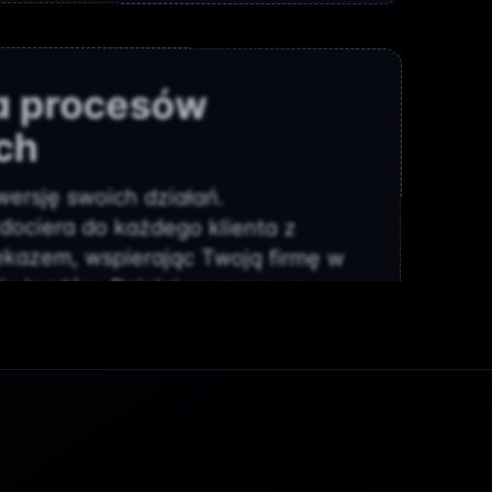
a procesów
ch
ersję swoich działań.
dociera do każdego klienta z
kazem, wspierając Twoją firmę w
iu leadów. Działaj na masową
ację i uwolnij zespół, by mógł
ch kampaniach, które przynoszą