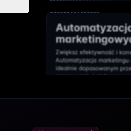
Automatyzacj
marketingowy
Zwiększ efektywność i konw
Automatyzacja marketingu 
idealnie dopasowanym prze
generowaniu i pielęgnowan
skalę, personalizuj komunik
skupić się na innowacyjny
realny zysk.
Dowiedz się więcej