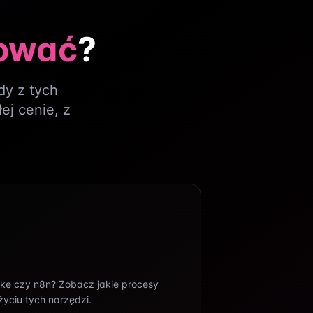
ować
?
o czekania. Inteligentne chatboty
dy z tych
e rzeczywistym – na stronie, w
j cenie, z
 i w komunikatorach.
spierają sprzedaż i generują
rzerwy. Dzięki nim Twoja firma
ia jakość obsługi i oszczędza
 ogólną efektywność.
ke czy n8n? Zobacz jakie procesy
ciu tych narzędzi.