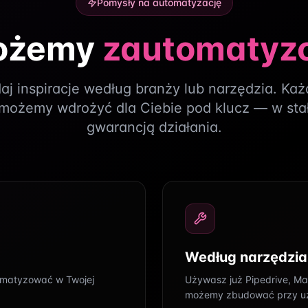
Pomysły na automatyzację
ożemy
zautomatyz
Chatboty
Natychmiastowa pomoc, zer
aj inspiracje według branży lub narzędzia. Każ
obsługują klientów w czasi
możemy wdrożyć dla Ciebie pod klucz — w stałe
mediach społecznościowych
gwarancją działania.
Automatyzują odpowiedzi, w
leady, działając 24/7 bez p
zwiększa konwersję, popraw
zasoby zespołu, podnosząc
Dowiedz się więcej
Według narzędzia
omatyzować w Twojej
Używasz już Pipedrive, Ma
możemy zbudować przy uży