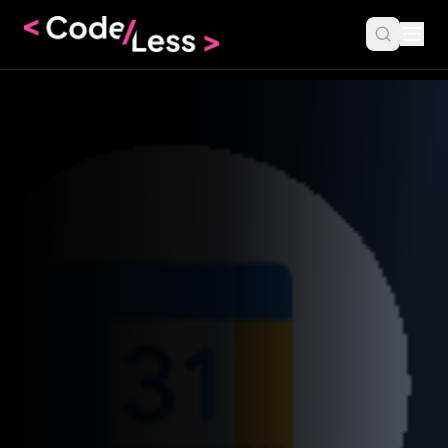
Codeless
Szukaj...
Porozmawiajmy
Kontakt