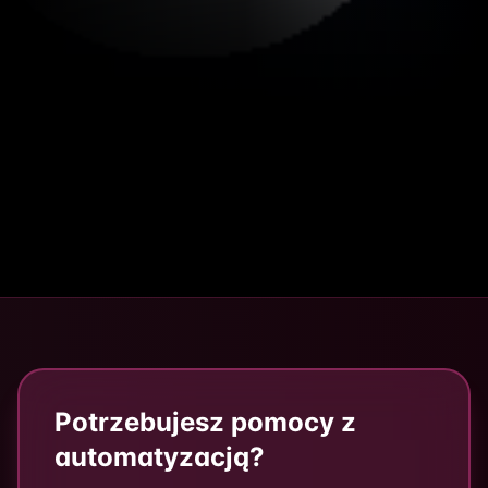
Potrzebujesz pomocy z
automatyzacją?